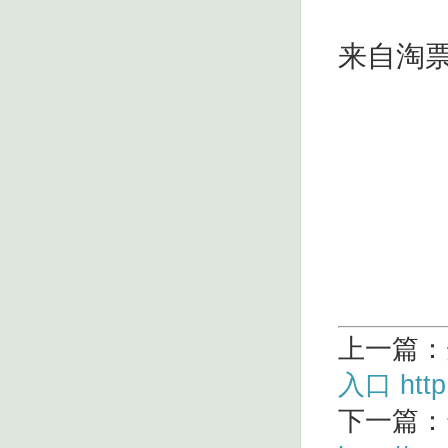
来自淘
上一篇：
入口 http
下一篇：