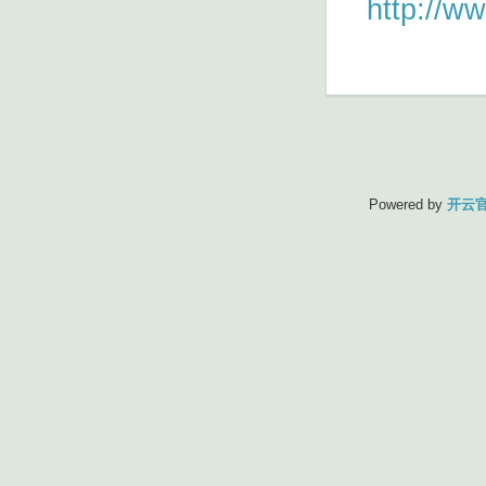
http://w
Powered by
开云官网