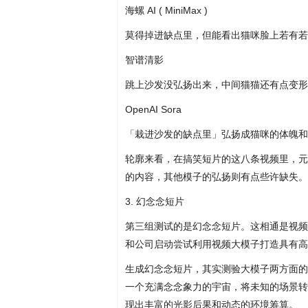
海螺 AI ( MiniMax )
莫得掉进缺点里，但能看出猫咪脸上若有若
智谱清影
跳上沙发没弘扬出来，中间猫猫还有点变形
OpenAI Sora
「栽进沙发的缺点里」弘扬成猫咪的体魄和
轮廓来看，在搞笑短片的这八条视频里，元宝
的内容，其他模子的弘扬则有点些许缺失。
3. 幻念念短片
第三组测试的是幻念念短片。这相通是视频
和公司启动尝试利用视频大模子打造具有高
生成幻念念短片，其实测验大模子两方面的
一个充满念念象力的宇宙，将未知的场景转
现出丰富的光影后果和动态的环境筹算。