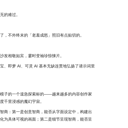
无的难过。
了，不外终末的「老羞成怒」照旧有点贴切的。
沙发相敬如宾，霎时变袖珍惊悚片。
、即梦 AI、可灵 AI 基本无缺连贯地弘扬了请示词里
模子的一个遑急探索标的——越来越多的内容创作家
度千里浸感的魔幻宇宙。
智商：第一是创意智商，能否从字面设定中，构建出
化为具体可视的画面；第二是细节呈现智商，能否呈