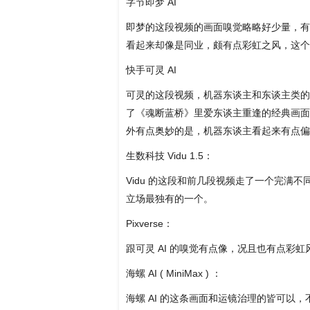
字节即梦 AI
即梦的这段视频的画面嗅觉略略好少量，有点
看起来却像是同业，颇有点彩虹之风，这个
快手可灵 AI
可灵的这段视频，机器东谈主和东谈主类的
了《魂断蓝桥》里爱东谈主重逢的经典画面
外有点奥妙的是，机器东谈主看起来有点偏
生数科技 Vidu 1.5：
Vidu 的这段和前几段视频走了一个完满
立场最独有的一个。
Pixverse：
跟可灵 AI 的嗅觉有点像，况且也有点彩虹
海螺 AI ( MiniMax ) ：
海螺 AI 的这条画面和运镜治理的皆可以