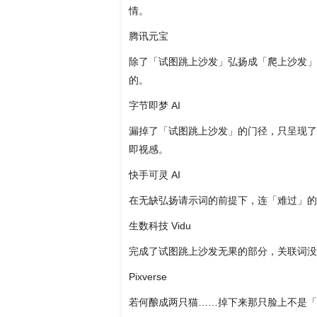
情。
腾讯元宝
除了「试图跳上沙发」弘扬成「爬上沙发」
的。
字节即梦 AI
漏掉了「试图跳上沙发」的门径，只呈现了
即视感。
快手可灵 AI
在无缺弘扬请示词的前提下，连「难过」的
生数科技 Vidu
完成了试图跳上沙发无果的部分，关联词没
Pixverse
若何酿成两只猫……掉下来那只脸上不是「