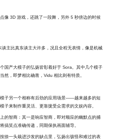
像 3D 游戏，还跳了一段舞，另外 5 秒傍边的时候
器东谈主比真东谈主大许多，况且全程无表情，像是机械
国产大模子的弘扬皆彰着好于 Sora。其中几个模子
然，即梦相比确凿，Vidu 相比则有特质。
模子另一个相称有后劲的应用场景——越来越多的短
模子来制作重灵活、更靠拢受众需求的文娱内容。
上的智商：其一是响应智商，即对顺应的幽默点的捕
将搞笑点准确传递，同期保执画面辅导。
按捺一头栽进沙发的缺点里，弘扬出骇怪和难过的表