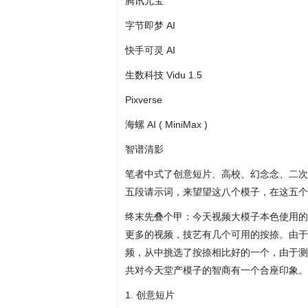
腾讯元宝
字节即梦 AI
快手可灵 AI
生数科技 Vidu 1.5
Pixverse
海螺 AI ( MiniMax )
智谱清影
笔者中式了创意短片、高校、幻念念、二次元
五段请示词，来望望这八个模子，在这五个
终末先叠个甲：今天视频大模子本色使用的
更多的视频，技艺有几个可用的按捺。由于时
频，从中挑选了按捺相比好的一个，由于测
共对今天堂产模子的智商有一个合座印象。
1. 创意短片