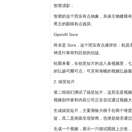
智谱清影：
智谱的这个照实有点抽象，东谈主物建模有点
男主的眼睛有点诡异。
OpenAI Sora
终末是 Sora，这个照实有点难评价：机
神灵行将审判目前的信徒。
轮廓来看，在创意短片的这八条视频里，七个
的弘扬可圈可点：可灵和海螺的视频弘扬最当
2. 搞笑短片
第二组咱们测试了搞笑短片，这其实是视频
视频创作家和内容公司正在尝试通过视频大
生成搞笑短片，主要测验大模子在两个维度
捉，其二是画面呈现智商，也便是能否通过
生成一个视频，展示一只猫试图跳上沙发，