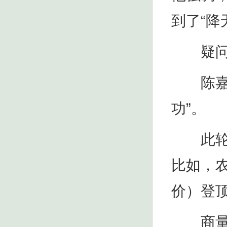
到了“降
疑问二
陈嘉禾
功”。
此轮银
比如，农
价）登顶
商量到