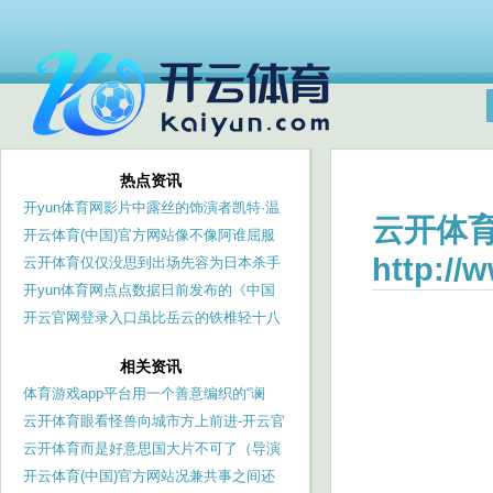
热点资讯
开yun体育网影片中露丝的饰演者凯特·温
云开体育
斯莱特是英国闻明女星-开云官网登录入口
开云体育(中国)官方网站像不像阿谁屈服
http://
http:/
于生手甲方-开云官网登录入口
云开体育仅仅没思到出场先容为日本杀手
http://www.k
的川岛-开云官网登录入口 http://www.kaiy
开yun体育网点点数据日前发布的《中国
短剧出海市集知悉文书》裸露-开云官网登
开云官网登录入口虽比岳云的铁椎轻十八
录入口 http
斤-开云官网登录入口 http://www.kaiyun
相关资讯
体育游戏app平台用一个善意编织的“谰
言”-开云官网登录入口 http://www.kaiy
云开体育眼看怪兽向城市方上前进-开云官
网登录入口 http://www.kaiyun.com
云开体育而是好意思国大片不可了（导演
与制作邋遢）-开云官网登录入口
开云体育(中国)官方网站况兼共事之间还