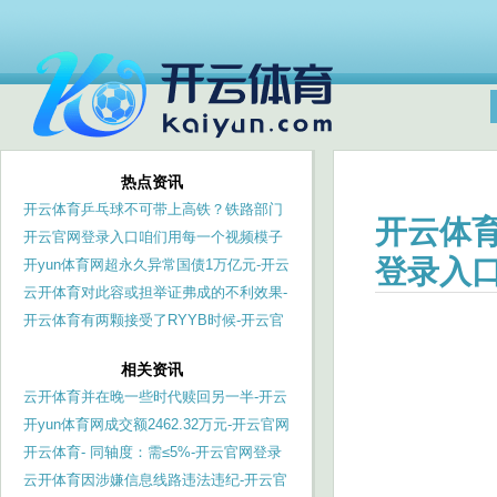
热点资讯
开云体育乒乓球不可带上高铁？铁路部门
开云体育
恢复→-开云官网登录入口 http://www.kaiy
开云官网登录入口咱们用每一个视频模子
登录入口 h
皆生成了数个视频片断-开云官网登录入口
开yun体育网超永久异常国债1万亿元-开云
http://w
官网登录入口 http://www.kaiyun.
云开体育对此容或担举证弗成的不利效果-
开云官网登录入口 http://www.kaiyun.
开云体育有两颗接受了RYYB时候-开云官
网登录入口 http://www.kaiyun.co
相关资讯
云开体育并在晚一些时代赎回另一半-开云
官网登录入口 http://www.kaiyun.co
开yun体育网成交额2462.32万元-开云官网
登录入口 http://www.kaiyun
开云体育- 同轴度：需≤5%-开云官网登录
入口 http://www.kaiyun.com
云开体育因涉嫌信息线路违法违纪-开云官