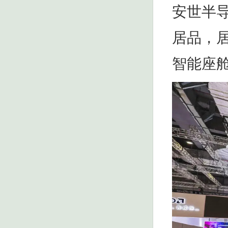
安世半
居品，
智能座