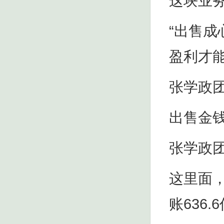
这块业务
“出售
盈利才能
张学政
出售金
张学政
这里面，收
账636