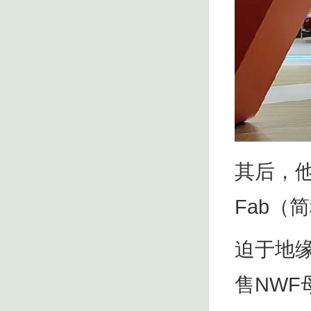
其后，他
Fab（
迫于地缘
售NWF