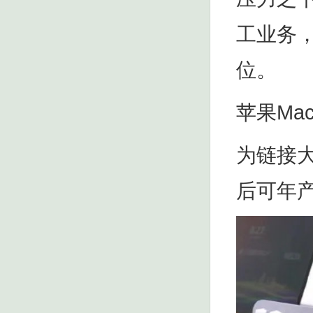
工业务
位。
苹果Ma
为链接
后可年产