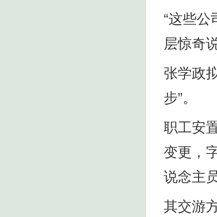
“这些
层惊奇
张学政拟
步”。
职工安
变更，
说念主
其交游