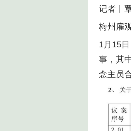
记者丨
梅州雇
1月15
事，其
念主员