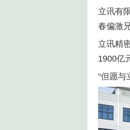
立讯有
春偏激兄
立讯精密
1900亿
“但愿与