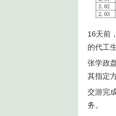
16天
的代工
张学政
其指定
交游完
务。