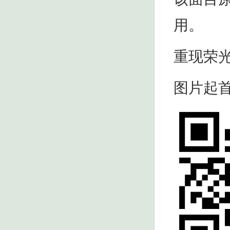
用。
重现荣
图片起