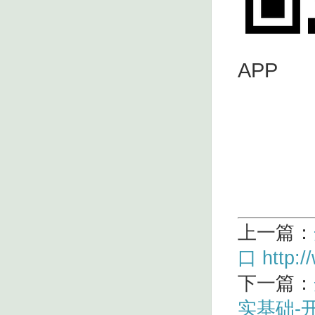
APP
上一篇：
口 http:/
下一篇：
实基础-开云