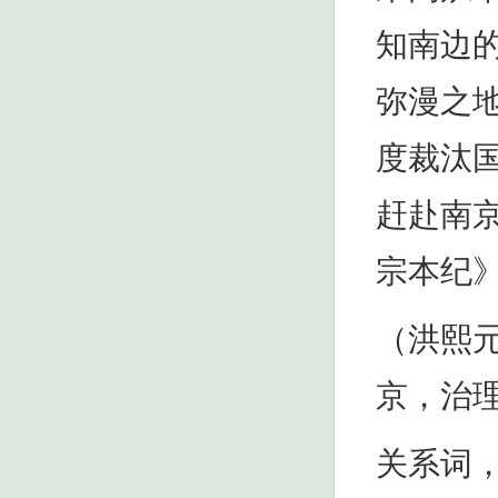
知南边
弥漫之
度裁汰
赶赴南
宗本纪
（洪熙
京，治
关系词