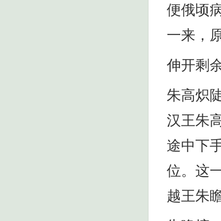
便俄顷
一来，
伸开剩余
朱高炽
汉王朱
途中下
位。这
越王朱