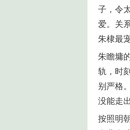
子，令
爱。关
朱棣最
朱瞻墉
轨，时
别严格
没能走
按照明