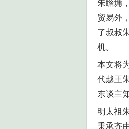
朱瞻墉
贸易外
了叔叔
机。
本文将
代越王
东谈主
明太祖
秉承齐