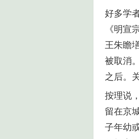
好多学
《明宣
王朱瞻
被取消
之后。
按理说
留在京城
子年幼